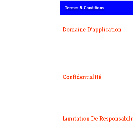
Termes & Conditions
Domaine D'application
Lorem ipsum dolor sit amet, consectetur adipiscin
sollicitudin. Sed nunc sapien, interdum eget elei
Phasellus eget imperdiet dui. Nam dignissim lec
eleifend gravida. Curabitur enim erat, pulvinar 
egestas non, feugiat non sapien.
Confidentialité
Mauris velit leo, gravida non scelerisque vitae
enim et libero fermentum iaculis. Donec nec eros
sed tincidunt odio lobortis. Suspendisse potent
tristique eu consequat orci bibendum. Sed iaculi
Limitation De Responsabili
Donec sed orci ut ipsum lobortis egestas sed fe